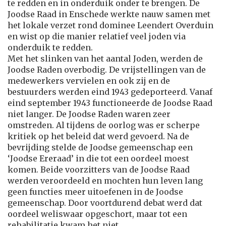
te redden en in onderduik onder te brengen. De
Joodse Raad in Enschede werkte nauw samen met
het lokale verzet rond dominee Leendert Overduin
en wist op die manier relatief veel joden via
onderduik te redden.
Met het slinken van het aantal Joden, werden de
Joodse Raden overbodig. De vrijstellingen van de
medewerkers vervielen en ook zij en de
bestuurders werden eind 1943 gedeporteerd. Vanaf
eind september 1943 functioneerde de Joodse Raad
niet langer. De Joodse Raden waren zeer
omstreden. Al tijdens de oorlog was er scherpe
kritiek op het beleid dat werd gevoerd. Na de
bevrijding stelde de Joodse gemeenschap een
‘Joodse Ereraad’ in die tot een oordeel moest
komen. Beide voorzitters van de Joodse Raad
werden veroordeeld en mochten hun leven lang
geen functies meer uitoefenen in de Joodse
gemeenschap. Door voortdurend debat werd dat
oordeel weliswaar opgeschort, maar tot een
rehabilitatie kwam het niet.