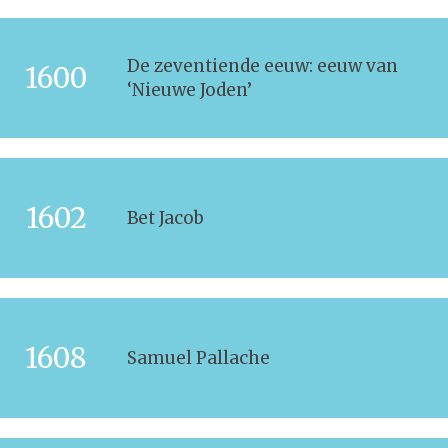
De zeventiende eeuw: eeuw van
1600
‘Nieuwe Joden’
1602
Bet Jacob
1608
Samuel Pallache