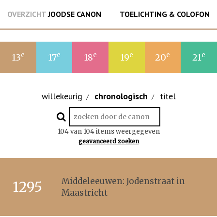
OVERZICHT
JOODSE CANON
TOELICHTING & COLOFON
e
e
e
e
e
e
13
17
18
19
20
21
willekeurig
chronologisch
titel
/
/
104 van 104 items weergegeven
geavanceerd zoeken
Middeleeuwen: Jodenstraat in
1295
Maastricht