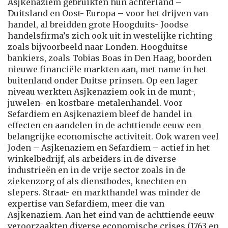
Asjkenaziem gebruikten hun achterland –
Duitsland en Oost- Europa – voor het drijven van
handel, al breidden grote Hoogduits- Joodse
handelsfirma’s zich ook uit in westelijke richting
zoals bijvoorbeeld naar Londen. Hoogduitse
bankiers, zoals Tobias Boas in Den Haag, boorden
nieuwe financiële markten aan, met name in het
buitenland onder Duitse prinsen. Op een lager
niveau werkten Asjkenaziem ook in de munt-,
juwelen- en kostbare-metalenhandel. Voor
Sefardiem en Asjkenaziem bleef de handel in
effecten en aandelen in de achttiende eeuw een
belangrijke economische activiteit. Ook waren veel
Joden – Asjkenaziem en Sefardiem – actief in het
winkelbedrijf, als arbeiders in de diverse
industrieën en in de vrije sector zoals in de
ziekenzorg of als dienstbodes, knechten en
slepers. Straat- en markthandel was minder de
expertise van Sefardiem, meer die van
Asjkenaziem. Aan het eind van de achttiende eeuw
veroorzaakten diverse economische crises (1763 en