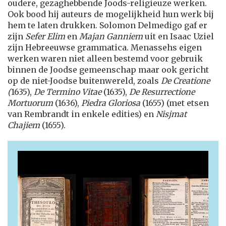
oudere, gezaghebbende Joods-religieuze werken.
Ook bood hij auteurs de mogelijkheid hun werk bij
hem te laten drukken. Solomon Delmedigo gaf er
zijn
Sefer Elim
en
Majan Ganniem
uit en Isaac Uziel
zijn Hebreeuwse grammatica. Menassehs eigen
werken waren niet alleen bestemd voor gebruik
binnen de Joodse gemeenschap maar ook gericht
op de niet-Joodse buitenwereld, zoals
De Creatione
(
1635),
De Termino Vita
e
(1635),
De Resurrectione
Mortuorum
(1636),
Piedra Gloriosa
(1655) (met etsen
van Rembrandt in enkele edities) en
Nisjmat
Chajiem
(1655).