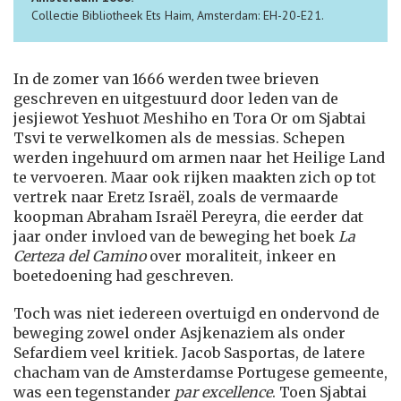
Collectie Bibliotheek Ets Haim, Amsterdam: EH-20-E21.
In de zomer van 1666 werden twee brieven
geschreven en uitgestuurd door leden van de
jesjiewot Yeshuot Meshiho en Tora Or om Sjabtai
Tsvi te verwelkomen als de messias. Schepen
werden ingehuurd om armen naar het Heilige Land
te vervoeren. Maar ook rijken maakten zich op tot
vertrek naar Eretz Israël, zoals de vermaarde
koopman Abraham Israël Pereyra, die eerder dat
jaar onder invloed van de beweging het boek
La
Certeza del Camino
over moraliteit, inkeer en
boetedoening had geschreven.
Toch was niet iedereen overtuigd en ondervond de
beweging zowel onder Asjkenaziem als onder
Sefardiem veel kritiek. Jacob Sasportas, de latere
chacham van de Amsterdamse Portugese gemeente,
was een tegenstander
par excellence
. Toen Sjabtai