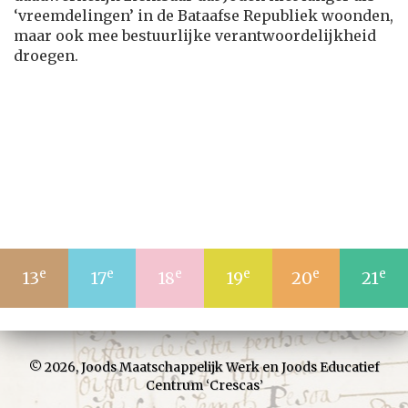
‘vreemdelingen’ in de Bataafse Republiek woonden,
maar ook mee bestuurlijke verantwoordelijkheid
droegen.
e
e
e
e
e
e
13
17
18
19
20
21
© 2026,
Joods Maatschappelijk Werk
en
Joods Educatief
Centrum ‘Crescas’