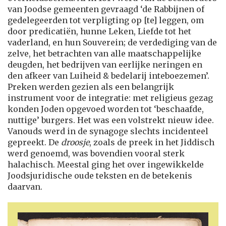
van Joodse gemeenten gevraagd ‘de Rabbijnen of
gedelegeerden tot verpligting op [te] leggen, om
door predicatiën, hunne Leken, Liefde tot het
vaderland, en hun Souverein; de verdediging van de
zelve, het betrachten van alle maatschappelijke
deugden, het bedrijven van eerlijke neringen en
den afkeer van Luiheid & bedelarij inteboezemen’.
Preken werden gezien als een belangrijk
instrument voor de integratie: met religieus gezag
konden Joden opgevoed worden tot ‘beschaafde,
nuttige’ burgers. Het was een volstrekt nieuw idee.
Vanouds werd in de synagoge slechts incidenteel
gepreekt. De
droosje
, zoals de preek in het Jiddisch
werd genoemd, was bovendien vooral sterk
halachisch. Meestal ging het over ingewikkelde
Joodsjuridische oude teksten en de betekenis
daarvan.