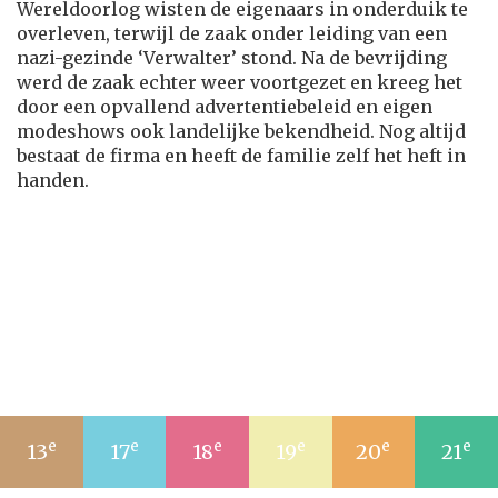
Wereldoorlog wisten de eigenaars in onderduik te
overleven, terwijl de zaak onder leiding van een
nazi-gezinde ‘Verwalter’ stond. Na de bevrijding
werd de zaak echter weer voortgezet en kreeg het
door een opvallend advertentiebeleid en eigen
modeshows ook landelijke bekendheid. Nog altijd
bestaat de firma en heeft de familie zelf het heft in
handen.
e
e
e
e
e
e
13
17
18
19
20
21