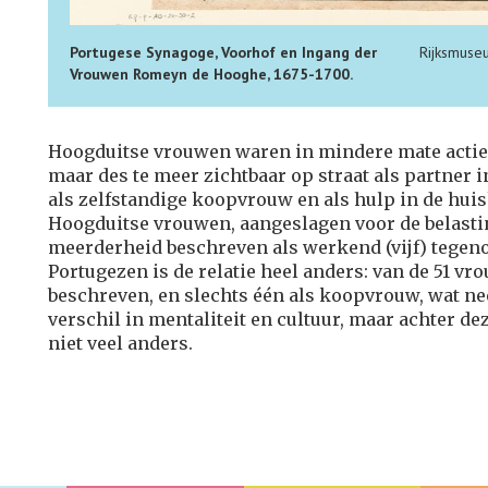
Portugese Synagoge, Voorhof en Ingang der
Rijksmuse
Vrouwen Romeyn de Hooghe, 1675-1700.
Hoogduitse vrouwen waren in mindere mate actief 
maar des te meer zichtbaar op straat als partner
als zelfstandige koopvrouw en als hulp in de hui
Hoogduitse vrouwen, aangeslagen voor de belastin
meerderheid beschreven als werkend (vijf) tegenov
Portugezen is de relatie heel anders: van de 51 v
beschreven, en slechts één als koopvrouw, wat ne
verschil in mentaliteit en cultuur, maar achter dez
niet veel anders.