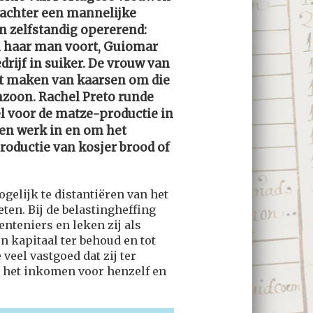
 achter een mannelijke
n zelfstandig opererend:
n haar man voort, Guiomar
rijf in suiker. De vrouw van
t maken van kaarsen om die
nzoon. Rachel Preto runde
l voor de matze-productie in
en werk in en om het
productie van kosjer brood of
elijk te distantiëren van het
eten. Bij de belastingheffing
nteniers en leken zij als
n kapitaal ter behoud en tot
eel vastgoed dat zij ter
 het inkomen voor henzelf en