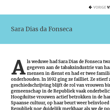
VORIGE
V
Sara Dias da Fonseca
A
ls weduwe had Sara Dias de Fonseca twaa
gegeven aan de tabaksindustrie van ha
mensen in dienst en had er twee famil
onderhouden. In 1692 ging ze failliet. Ze stierf 
geschiedschrijving blijft de rol van vrouwen b
gemeenschap in de Republiek vaak onderbelic
Hoogduitse vrouwen actief betrokken in de han
Spaanse cultuur, op haar beurt weer beïnvloed d
Republiek nog duidelijk merkbaar als we de p