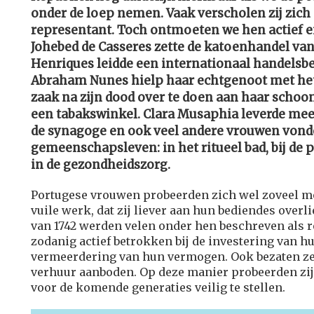
onder de loep nemen. Vaak verscholen zij zich
representant. Toch ontmoeten we hen actief e
Johebed de Casseres zette de katoenhandel va
Henriques leidde een internationaal handelsbed
Abraham Nunes hielp haar echtgenoot met he
zaak na zijn dood over te doen aan haar schoo
een tabakswinkel. Clara Musaphia leverde mee
de synagoge en ook veel andere vrouwen vond
gemeenschapsleven: in het ritueel bad, bij de 
in de gezondheidszorg.
Portugese vrouwen probeerden zich wel zoveel mog
vuile werk, dat zij liever aan hun bediendes overli
van 1742 werden velen onder hen beschreven als re
zodanig actief betrokken bij de investering van hu
vermeerdering van hun vermogen. Ook bezaten ze v
verhuur aanboden. Op deze manier probeerden zij
voor de komende generaties veilig te stellen.