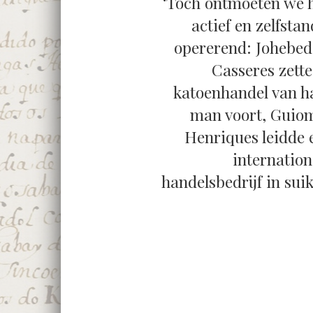
‘Toch ontmoeten we 
actief en zelfstan
opererend: Johebed
Casseres zette
katoenhandel van h
man voort, Guio
Henriques leidde 
internation
handelsbedrijf in suik