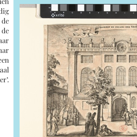
hen
dig
 de
 de
aar
mar
een
aal
er’.