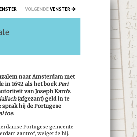
ENSTER
VOLGENDE
VENSTER
ale
eruzalem naar Amsterdam met
e in 1692 als het boek
Peri
autoriteit van Joseph Karo’s
jaliach
(afgezant) geld in te
 sprak hij de Portugese
l toe
.
sterdamse Portugese gemeente
erdam aantrof, weigerde hij.