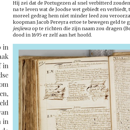
Hij zei dat de Portugezen al snel verbitterd zoude
na te leven wat de Joodse wet gebiedt en verbiedt, t
moreel gedrag hem niet minder leed zou veroorzake
koopman Jacob Pereyra ertoe te bewegen geld te 
jesjiewa
op te richten die zijn naam zou dragen (Bet
dood in 1695 er zelf aan het hoofd.
 in
aak
f in
dse
 om
en,
eld
van
 in