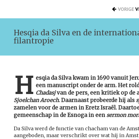
VORIGE
V
Hesqia da Silva en de internation
filantropie
H
esqia da Silva kwam in 1690 vanuit J
een manuscript onder de arm. Het rold
Chadasj
van de pers, een kritiek op de 
Sjoelchan Aroech
. Daarnaast probeerde hij als
s
zamelen voor de armen in Eretz Israël. Daartoe
gemeenschap in de Esnoga in een
sermon mora
Da Silva werd de functie van chacham van de Am
aangeboden, maar verschrikt over wat hij in Amst