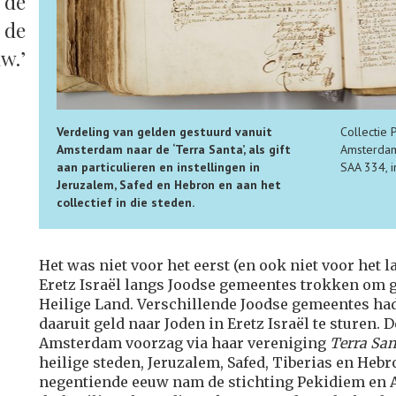
 de
 de
w.’
Verdeling van gelden gestuurd vanuit
Collectie 
Amsterdam naar de ‘Terra Santa’, als gift
Amsterdam
aan particulieren en instellingen in
SAA 334, i
Jeruzalem, Safed en Hebron en aan het
collectief in die steden.
Het was niet voor het eerst (en ook niet voor het l
Eretz Israël langs Joodse gemeentes trokken om g
Heilige Land. Verschillende Joodse gemeentes h
daaruit geld naar Joden in Eretz Israël te sturen.
Amsterdam voorzag via haar vereniging
Terra San
heilige steden, Jeruzalem, Safed, Tiberias en Hebro
negentiende eeuw nam de stichting Pekidiem en 