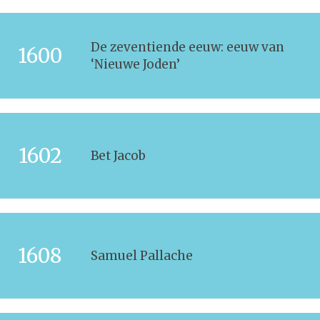
De zeventiende eeuw: eeuw van
1600
‘Nieuwe Joden’
1602
Bet Jacob
1608
Samuel Pallache