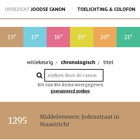
OVERZICHT
JOODSE CANON
TOELICHTING & COLOFON
e
e
e
e
e
e
13
17
18
19
20
21
willekeurig
chronologisch
titel
/
/
104 van 104 items weergegeven
geavanceerd zoeken
Middeleeuwen: Jodenstraat in
1295
Maastricht