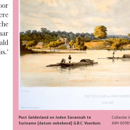
oor
ere
che
aar
ald
s.’
Post Gelderland en Joden Savannah te
Collectie
Suriname [datum onbekend] G.B.C. Voorduin.
JHM 0098