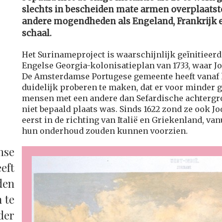
slechts in bescheiden mate armen overplaatst
andere mogendheden als Engeland, Frankrijk e
schaal.
Het Surinameproject is waarschijnlijk geïnitieerd
Engelse Georgia-kolonisatieplan van 1733, waar J
De Amsterdamse Portugese gemeente heeft vanaf h
duidelijk proberen te maken, dat er voor minder 
mensen met een andere dan Sefardische achtergr
niet bepaald plaats was. Sinds 1622 zond ze ook Jo
eerst in de richting van Italië en Griekenland, vanu
hun onderhoud zouden kunnen voorzien.
mse
eft
den
 te
der