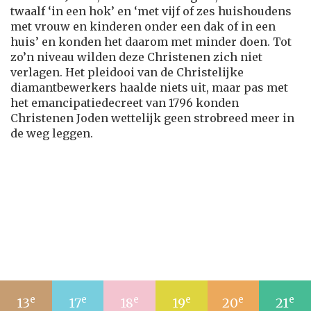
twaalf ‘in een hok’ en ‘met vijf of zes huishoudens
met vrouw en kinderen onder een dak of in een
huis’ en konden het daarom met minder doen. Tot
zo’n niveau wilden deze Christenen zich niet
verlagen. Het pleidooi van de Christelijke
diamantbewerkers haalde niets uit, maar pas met
het emancipatiedecreet van 1796 konden
Christenen Joden wettelijk geen strobreed meer in
de weg leggen.
e
e
e
e
e
e
13
17
18
19
20
21