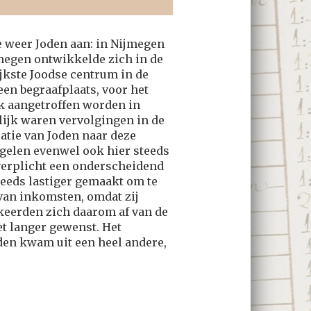
we weer Joden aan: in Nijmegen
megen ontwikkelde zich in de
rijkste Joodse centrum in de
 een begraafplaats, voor het
k aangetroffen worden in
lijk waren vervolgingen in de
atie van Joden naar deze
egelen evenwel ook hier steeds
verplicht een onderscheidend
eeds lastiger gemaakt om te
van inkomsten, omdat zij
keerden zich daarom af van de
et langer gewenst. Het
nden kwam uit een heel andere,