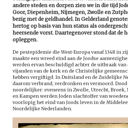
andere steden en dorpen zien we in die tijd Jod
Goor, Diepenheim, Nijmegen, Zwolle en Zutphe
bezig met de geldhandel. In Gelderland genoten
hertog op basis van hun status als ondergeschi
heersende vorst. Daartegenover stond dat de h
opleggen.
De pestepidemie die West-Europa vanaf 1348 in zij
maakte een wreed eind aan de Joodse aanwezigheid
werden ervan beschuldigd achter de uitbraak van d
vijanden van de kerk en de Christelijke gemeens
hebben vergiftigd. In Duitsland en de Zuidelijke
daarom verbrand, verdronken en vermoord. Dood 
noordelijker: eveneens in Zwolle, Utrecht, Broek
en Kampen werden Joden slachtoffer van woedend
voorlopig het eind van Joods leven in de Middele
Noordelijke Nederlanden.