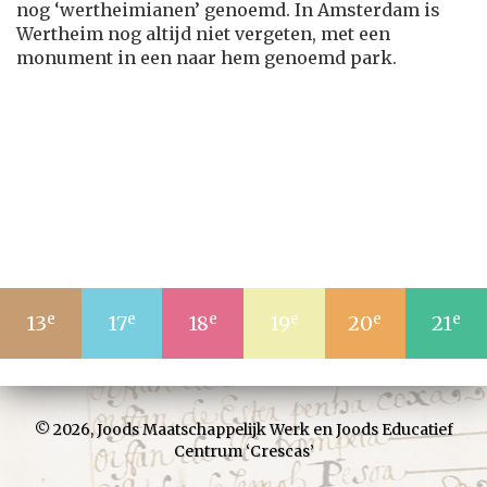
nog ‘wertheimianen’ genoemd. In Amsterdam is
Wertheim nog altijd niet vergeten, met een
monument in een naar hem genoemd park.
e
e
e
e
e
e
13
17
18
19
20
21
© 2026,
Joods Maatschappelijk Werk
en
Joods Educatief
Centrum ‘Crescas’