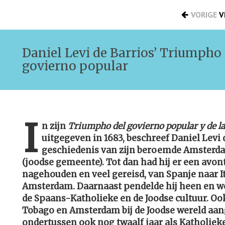
VORIGE
V
Daniel Levi de Barrios’ Triumpho 
govierno popular
I
n zijn
Triumpho del govierno popular y de l
uitgegeven in 1683, beschreef Daniel Levi d
geschiedenis van zijn beroemde Amsterd
(joodse gemeente). Tot dan had hij er een avon
nagehouden en veel gereisd, van Spanje naar It
Amsterdam. Daarnaast pendelde hij heen en we
de Spaans-Katholieke en de Joodse cultuur. Ook 
Tobago en Amsterdam bij de Joodse wereld aang
ondertussen ook nog twaalf jaar als Katholieke