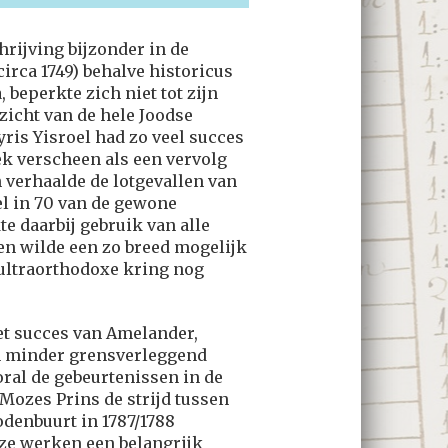
rijving bijzonder in de
rca 1749) behalve historicus
beperkte zich niet tot zijn
icht van de hele Joodse
yris Yisroel had zo veel succes
oek verscheen als een vervolg
 verhaalde de lotgevallen van
l in 70 van de gewone
te daarbij gebruik van alle
en wilde een zo breed mogelijk
 ultraorthodoxe kring nog
et succes van Amelander,
en minder grensverleggend
ral de gebeurtenissen in de
 Mozes Prins de strijd tussen
denbuurt in 1787/1788
eze werken een belangrijk