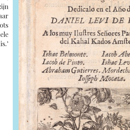
zijn
aar
ots
ele
s.’