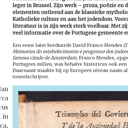
leger in Brussel. Zijn werk – proza, poëzie en
elementen ontleend aan de klassieke mytholo
Katholieke cultuur en aan het jodendom. Voora
literatuur is in zijn werk sterk voelbaar. Met zi
veel informatie over de Portugese gemeente en
Een eeuw later borduurde David Franco Mendes (171
Memorias do estabelecimento e progresso dos judeo
famosa citade de Amsterdam.
Franco Mendes, opge
Portugees milieu, was behalve historicus ook ee
Daarnaast maakte hij op Europees niveau naam al
toneelschrijver.
Man
rca
cus
 in
ca,