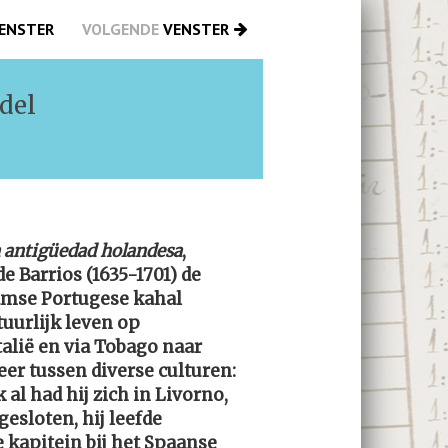
ENSTER
VOLGENDE
VENSTER
del
a antigüedad holandesa
,
e Barrios (1635-1701) de
amse Portugese kahal
tuurlijk leven op
alië en via Tobago naar
er tussen diverse culturen:
al had hij zich in Livorno,
esloten, hij leefde
 kapitein bij het Spaanse