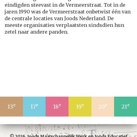
eindigden steevast in de Vermeerstraat. Tot in de
jaren 1990 was de Vermeerstraat onbetwist één van
de centrale locaties van Joods Nederland. De
meeste organisaties verplaatsten sindsdien hun
zetel naar andere panden.
e
e
e
e
e
e
13
17
18
19
20
21
© 2026,
Joods Maatschappelijk Werk
en
Joods Educatief