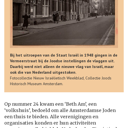
Bij het uitroepen van de Staat Israël in 1948 gingen in de
Vermeerstraat bij de Joodse instellingen de vlaggen uit.
Daarbij werd niet alleen de nieuwe vlag van Israël, maar
ook die van Nederland uitgestoken.
Fotocollectie Nieuw Israëlietisch Weekblad, Collectie Joods
Historisch Museum Amsterdam.
Op nummer 24 kwam een ‘Beth Am’, een
‘volkshuis’, bedoeld om alle Amsterdamse Joden
een thuis te bieden. Alle verenigingen en
organisaties konden er hun activiteiten