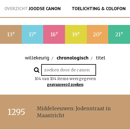
OVERZICHT
JOODSE CANON
TOELICHTING & COLOFON
e
e
e
e
e
e
13
17
18
19
20
21
willekeurig
chronologisch
titel
/
/
104 van 104 items weergegeven
geavanceerd zoeken
Middeleeuwen: Jodenstraat in
1295
Maastricht