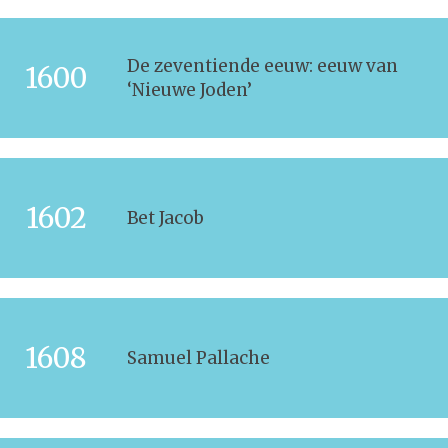
De zeventiende eeuw: eeuw van
1600
‘Nieuwe Joden’
1602
Bet Jacob
1608
Samuel Pallache