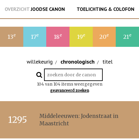
OVERZICHT
JOODSE CANON
TOELICHTING & COLOFON
e
e
e
e
e
e
13
17
18
19
20
21
willekeurig
chronologisch
titel
/
/
104 van 104 items weergegeven
geavanceerd zoeken
Middeleeuwen: Jodenstraat in
1295
Maastricht