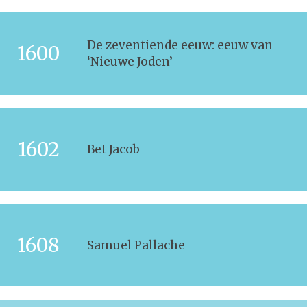
De zeventiende eeuw: eeuw van
1600
‘Nieuwe Joden’
1602
Bet Jacob
1608
Samuel Pallache