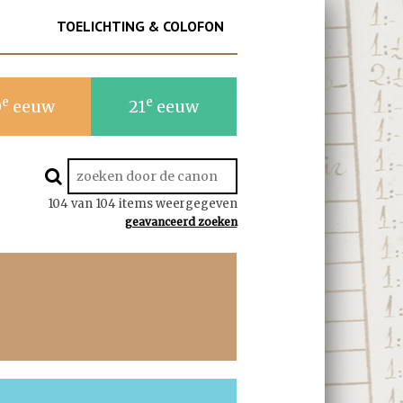
TOELICHTING & COLOFON
e
e
0
eeuw
21
eeuw
104 van 104 items weergegeven
geavanceerd zoeken