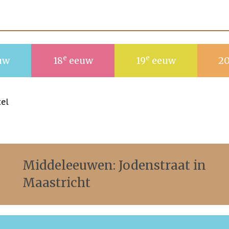
e
e
uw
18
eeuw
19
eeuw
2
tel
Middeleeuwen: Jodenstraat in
Maastricht