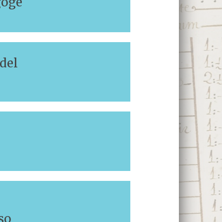
goge
del
so