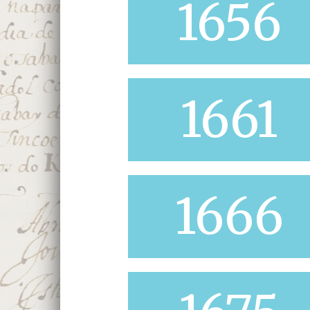
1656
1661
1666