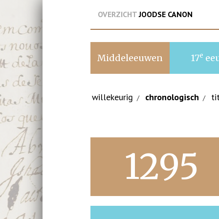
OVERZICHT
JOODSE CANON
e
Middeleeuwen
17
ee
willekeurig
chronologisch
ti
/
/
1295