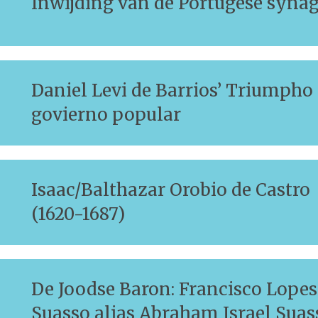
Inwijding van de Portugese syna
Daniel Levi de Barrios’ Triumpho 
govierno popular
Isaac/Balthazar Orobio de Castro
(1620-1687)
De Joodse Baron: Francisco Lopes
Suasso alias Abraham Israel Suas