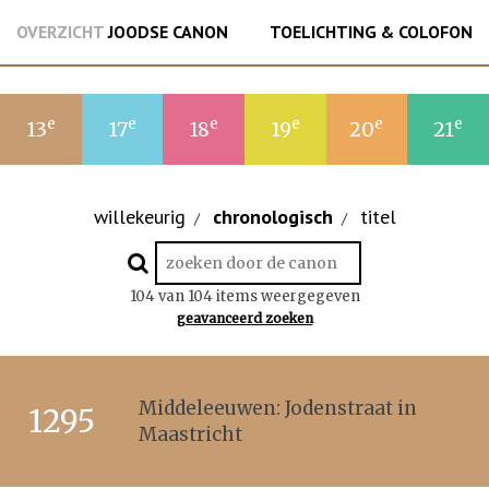
OVERZICHT
JOODSE CANON
TOELICHTING & COLOFON
e
e
e
e
e
e
13
17
18
19
20
21
willekeurig
chronologisch
titel
/
/
104 van 104 items weergegeven
geavanceerd zoeken
Middeleeuwen: Jodenstraat in
1295
Maastricht