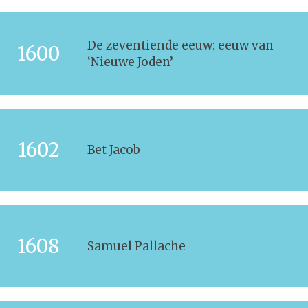
De zeventiende eeuw: eeuw van
1600
‘Nieuwe Joden’
1602
Bet Jacob
1608
Samuel Pallache